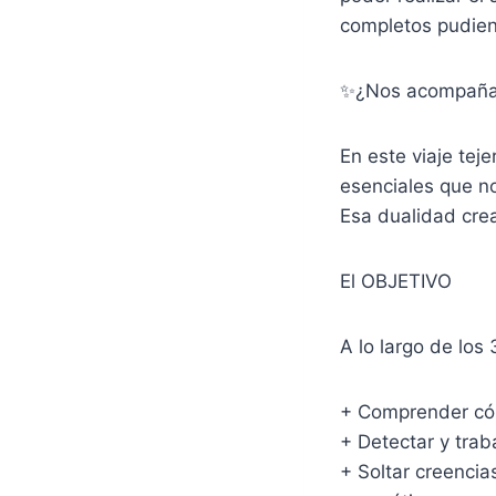
completos pudiend
✨¿Nos acompañ
En este viaje te
esenciales que no
Esa dualidad cre
El OBJETIVO
A lo largo de los 
+ Comprender cóm
+ Detectar y trab
+ Soltar creencia