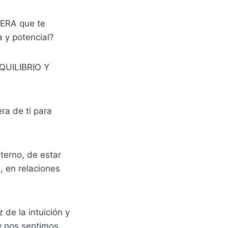
ERA que te
a y potencial?
EQUILIBRIO Y
ra de ti para
terno, de estar
, en relaciones
z de la intuición y
 y nos sentimos