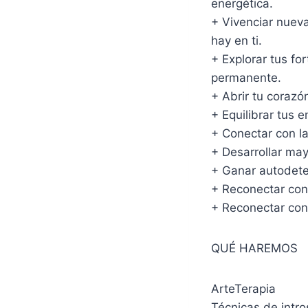
energética.
+ Vivenciar nueva
hay en ti.
+ Explorar tus fo
permanente.
+ Abrir tu corazó
+ Equilibrar tus
+ Conectar con l
+ Desarrollar may
+ Ganar autodeter
+ Reconectar con 
+ Reconectar con 
QUÉ HAREMOS
ArteTerapia
Técnicas de intr