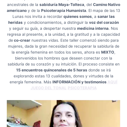
ancestrales de la
sabiduría Maya-Tolteca
, del
Camino Nativo
americano
y de la
Psicoterapia Humanista
. El mapa de las 13
Lunas nos invita a recordar
quienes somos
, a
sanar las
heridas
y condicionamientos, a distinguir la
voz del corazón
y seguir su guía, a despertar nuestra
medicina interna
. Nos
regresa al presente, a la unidad, a la gratitud y a la capacidad
de
co-crear
nuestras vidas. Este taller comenzó siendo para
mujeres, dada la gran necesidad de recuperar la sabiduría de
la energía femenina en todos los seres, ahora es
MIXTO
,
bienvenidos los hombres que deseen conectar con la
sabiduría de su corazón y su intuición. El proceso consiste en
15 encuentros quincenales de 5 horas
donde se irá
explorando estas 13 cualidades, dones y virtudes de la
energía femenina. Más
INFORMACIÓN y testimonios
AQUÍ
JUEGO DEL TONAL
PSICOTERAPIA